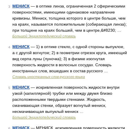
МЕНИСК
— в оптике линза, ограниченная 2 сферическими
3
поверхностями, имеющими одинаковое направление
кривизны. Мениск, толщина которого в центре больше, чем
на краях, называется положительным (собирающая линза);
при толщине на краях большей, чем в центре,&#8230; …
Большой Энциклопедический словарь
МЕНИСК
— 1) в оптике стекло, с одной стороны выпуклое,
4
а с другой вогнутое; 2) в геометрии отрезок круга, имеющий
вид серпа луны (луночка); 3) в физике изогнутая
поверхность жидкости в волосных сосудах. Словарь
иностранных слов, вошедших в состав русского …
Словарь иностранных слов русского языка
МЕНИСК
— искривленная поверхность жидкости внутри
5
узкой (капиллярной) трубки или между двумя близко
расположенными твердыми стенками. Жидкость,
смачивающая стенки, образует вогнутый мениск,
несмачивающая выпуклый мениск …
Большой Энциклопедический словарь
МЕНИСК
— МЕНИСК, искривленная поверхность жидкости
6