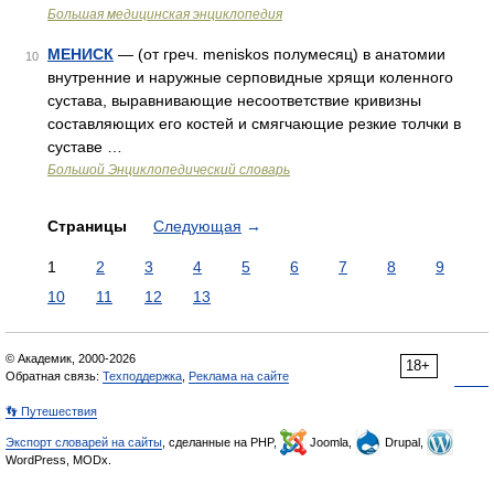
Большая медицинская энциклопедия
МЕНИСК
— (от греч. meniskos полумесяц) в анатомии
10
внутренние и наружные серповидные хрящи коленного
сустава, выравнивающие несоответствие кривизны
составляющих его костей и смягчающие резкие толчки в
суставе …
Большой Энциклопедический словарь
Страницы
Следующая
→
1
2
3
4
5
6
7
8
9
10
11
12
13
© Академик, 2000-2026
18+
Обратная связь:
Техподдержка
,
Реклама на сайте
👣 Путешествия
Экспорт словарей на сайты
, сделанные на PHP,
Joomla,
Drupal,
WordPress, MODx.