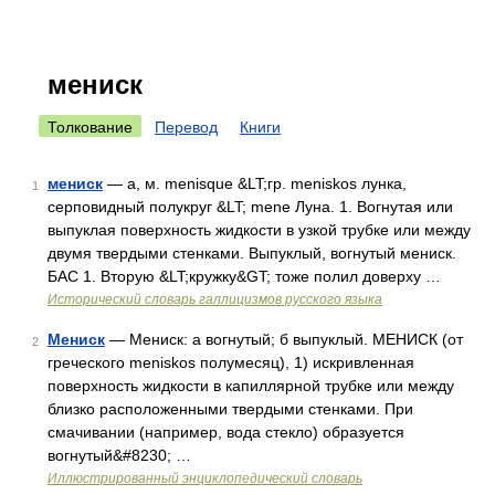
мениск
Толкование
Перевод
Книги
мениск
— а, м. menisque &LT;гр. meniskos лунка,
1
серповидный полукруг &LT; mene Луна. 1. Вогнутая или
выпуклая поверхность жидкости в узкой трубке или между
двумя твердыми стенками. Выпуклый, вогнутый мениск.
БАС 1. Вторую &LT;кружку&GT; тоже полил доверху …
Исторический словарь галлицизмов русского языка
Мениск
— Мениск: а вогнутый; б выпуклый. МЕНИСК (от
2
греческого meniskos полумесяц), 1) искривленная
поверхность жидкости в капиллярной трубке или между
близко расположенными твердыми стенками. При
смачивании (например, вода стекло) образуется
вогнутый&#8230; …
Иллюстрированный энциклопедический словарь