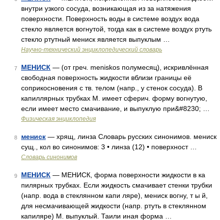
внутри узкого сосуда, возникающая из за натяжения
поверхности. Поверхность воды в системе воздух вода
стекло является вогнутой, тогда как в системе воздух ртуть
стекло ртутный мениск является выпуклым …
Научно-технический энциклопедический словарь
МЕНИСК
— (от греч. meniskos полумесяц), искривлённая
7
свободная поверхность жидкости вблизи границы её
соприкосновения с тв. телом (напр., у стенок сосуда). В
капиллярных трубках М. имеет сферич. форму вогнутую,
если имеет место смачивание, и выпуклую при&#8230; …
Физическая энциклопедия
мениск
— хрящ, линза Словарь русских синонимов. мениск
8
сущ., кол во синонимов: 3 • линза (12) • поверхност …
Словарь синонимов
МЕНИСК
— МЕНИСК, форма поверхности жидкости в ка
9
пилярных трубках. Если жидкость смачивает стенки трубки
(напр. вода в стеклянном капи ляре), мениск вогну, т ы й,
для несмачивающей жидкости (напр. ртуть в стеклянном
капиляре) М. выпуклый. Таили иная форма …